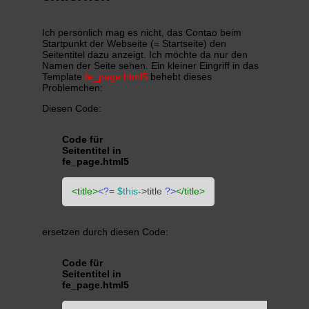
Ich persönlich mag es nicht, das Contao beim
Startpunkt der Webseite (= Startseite) den
Seitentitel dazu anzeigt. Ich möchte da nur den
Namen der Seite sehen. Ein kleiner Eingriff in das
Template
fe_page.html5
behebt dieses
Problemchen:
Diesen Code:
Code für
Seitentitel in
fe_page.html5
<
title
>
<?
= 
$this
->title 
?>
</
title
>
ersetzen durch diesen Code:
Code für
Seitentitel in
fe_page.html5