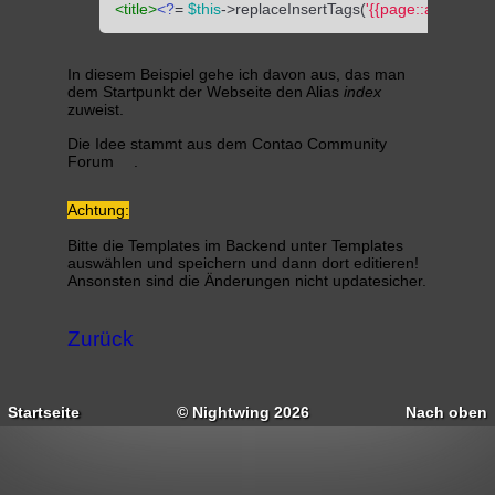
<
title
>
<?
= 
$this
->replaceInsertTags(
'{{page::alias}}'
) =
In diesem Beispiel gehe ich davon aus, das man
dem Startpunkt der Webseite den Alias
index
zuweist.
Die Idee stammt aus dem
Contao Community
Forum
.
Achtung:
Bitte die Templates im Backend unter Templates
auswählen und speichern und dann dort editieren!
Ansonsten sind die Änderungen nicht updatesicher.
Zurück
Startseite
© Nightwing 2026
Nach oben