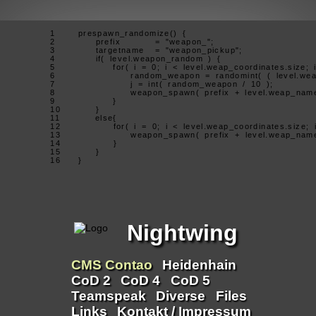
      1   prespawn_randomize() {

      2     prefix		= "weapon_";

      3     targetname	= "weapon_pickup";

      4     if( level.weapon_random ) {

      5       for( i = 0; i < level.weap_coordinates.size; i+
      6         random_weapon = randomint( ( level.weap_
      7         j = int( random_weapon / 10 );

      8         weapon_spawn( prefix + level.weap_name[j], tar
      9       }

      10    }

      11    else{

      12      for( i = 0; i < level.weap_coordinates.size; i+
      13        weapon_spawn( prefix + level.weap_name[i], tar
      14      }

      15    }

      16  }

Nightwing
Navigation
CMS Contao
Heidenhain
überspringen
CoD 2
CoD 4
CoD 5
Teamspeak
Diverse
Files
Links
Kontakt / Impressum